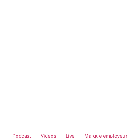
COMMUNICATION INTERNE
,
PROJETS & RÉALISATIONS
Pierre et Vacances : Rapprocher siège et
régions par un podcast
COMMUNICATION DE MARQUE
,
PROJETS & RÉALISATIONS
SENCITE, podcast de marque sensoriel
Podcast
Videos
Live
Marque employeur