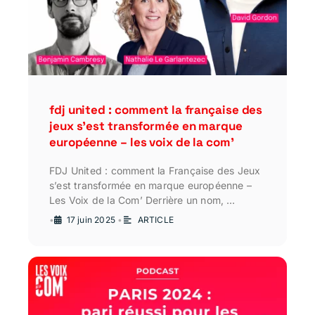
fdj united : comment la française des
jeux s’est transformée en marque
européenne – les voix de la com’
FDJ United : comment la Française des Jeux
s’est transformée en marque européenne –
Les Voix de la Com’ Derrière un nom, …
•
17 juin 2025
•
ARTICLE