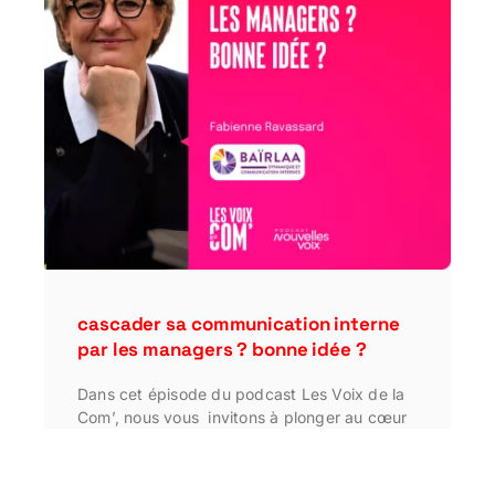
cascader sa communication interne
par les managers ? bonne idée ?
Dans cet épisode du podcast Les Voix de la
Com’, nous vous invitons à plonger au cœur
d’une thématique essentielle pour les …
•
11 décembre 2024
•
ARTICLE
,
Les Voix de la Com' - Podcast