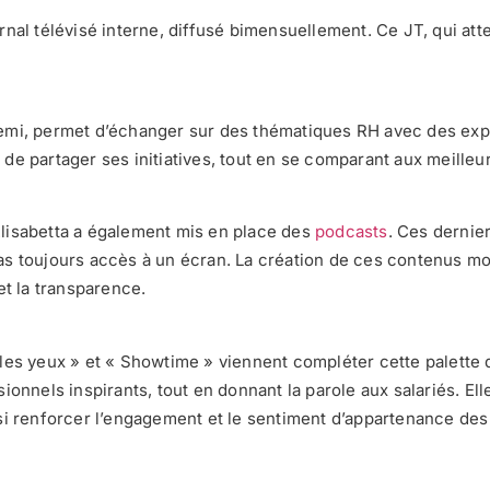
al télévisé interne, diffusé bimensuellement. Ce JT, qui attei
t demi, permet d’échanger sur des thématiques RH avec des e
et de partager ses initiatives, tout en se comparant aux meill
’Elisabetta a également mis en place des
podcasts
. Ces dernier
t pas toujours accès à un écran. La création de ces contenus m
et la transparence.
 les yeux » et « Showtime » viennent compléter cette palette
ionnels inspirants, tout en donnant la parole aux salariés. El
si renforcer l’engagement et le sentiment d’appartenance de